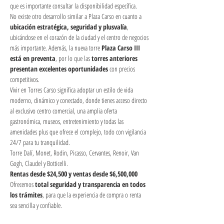
que es importante consultar la disponibilidad específica.
No existe otro desarrollo similar a Plaza Carso en cuanto a 
ubicación estratégica, seguridad y plusvalía
, 
ubicándose en el corazón de la ciudad y el centro de negocios 
más importante. Además, la nueva torre 
Plaza Carso III 
está en preventa
, por lo que las 
torres anteriores 
presentan excelentes oportunidades
 con precios 
competitivos.
Vivir en Torres Carso significa adoptar un estilo de vida 
moderno, dinámico y conectado, donde tienes acceso directo 
al exclusivo centro comercial, una amplia oferta 
gastronómica, museos, entretenimiento y todas las 
amenidades plus que ofrece el complejo, todo con vigilancia 
24/7 para tu tranquilidad.
Torre Dalí, Monet, Rodin, Picasso, Cervantes, Renoir, Van 
Gogh, Claudel y Botticelli.
Rentas desde $24,500 y ventas desde $6,500,000
Ofrecemos 
total seguridad y transparencia en todos 
los trámites
, para que la experiencia de compra o renta 
sea sencilla y confiable.