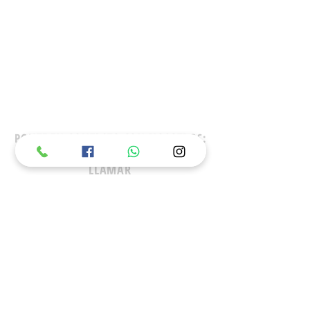
PONTE EN CONTACTO CON NOSOTROS:
LLAMAR
(55) 2219 5963
(55) 5337 9706
WHATS APP